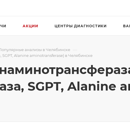
АЧИ
АКЦИИ
ЦЕНТРЫ ДИАГНОСТИКИ
ВА
—
Популярные анализы в Челябинске
GPT, Alanine aminotransferase) в Челябинске
инаминотрансфераз
а, SGPT, Alanine am