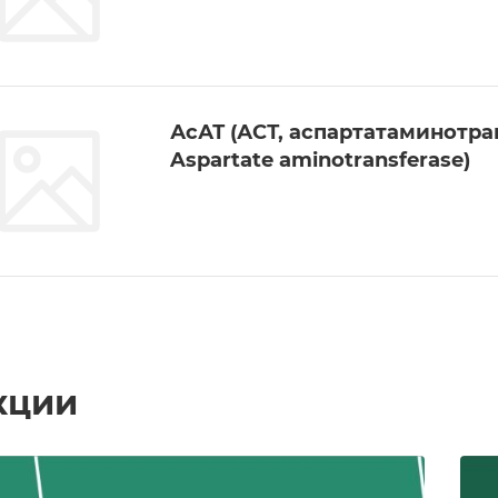
АсАТ (АСТ, аспартатаминотран
Aspartate aminotransferase)
кции