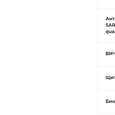
Ант
SAR
quan
ВИЧ
Щит
Био