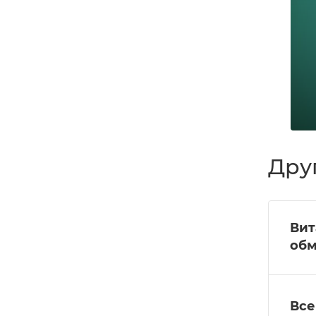
Дру
Вит
обм
Все