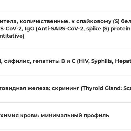
итела, количественные, к спайковому (S) бел
S-CoV-2, IgG (Anti-SARS-CoV-2, spike (S) protein
titative)
, сифилис, гепатиты В и С (HIV, Syphilis, Hepati
овидная железа: скрининг (Thyroid Gland: Sc
химия крови: минимальный профиль