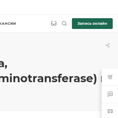
Запись онлайн
КАНСИИ
а,
inotransferase) в