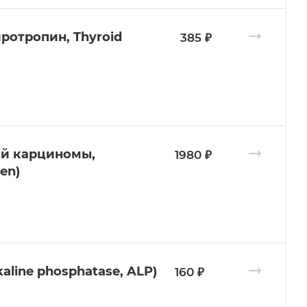
ротропин, Thyroid
385 ₽
ой карциномы,
1980 ₽
en)
line phosphatase, ALP)
160 ₽