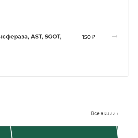
сфераза, AST, SGOT,
150 ₽
Все акции