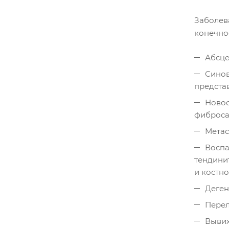
Заболев
конечно
Абсце
Синов
предста
Новоо
фиброса
Метас
Воспа
тендинит
и костно
Деген
Перел
Вывих