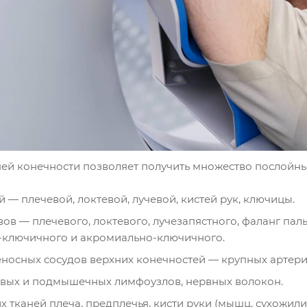
ней конечности позволяет получить множество послойных
й — плечевой, локтевой, лучевой, кистей рук, ключицы.
вов — плечевого, локтевого, лучезапястного, фаланг па
-ключичного и акромиально-ключичного.
носных сосудов верхних конечностей — крупных артерий
вых и подмышечных лимфоузлов, нервных волокон.
х тканей плеча, предплечья, кисти руки (мышц, сухожили