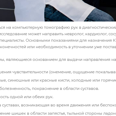
ься на компьютерную томографию рук в диагностически
сследование может направить невролог, кардиолог, сос
специалисты. Основными показаниями для назначения К
 конечностей или необходимость в уточнении уже поста
ы, являющиеся основанием для выдачи направления н
ения чувствительности (онемение, ощущение покалыван
ые, синюшные или красные кисти, холодные или горячи
 болезненность, покраснение в области суставов.
ость одной или обеих рук.
в суставах, возникающая во время движения или беспок
ение шишек в области запястья, тыльной стороны ладони,