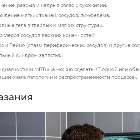
жение, разрыв и надрыв связок, сухожилий.
ждение мягких тканей, сосудов, лимфедема.
дные тела в твердых и мягких структурах.
склероз сосудов верхних конечностей.
ом Рейно (спазм периферических сосудов) и другие со
льный синдром запястья.
 диагностики МРТшка можно сделать КТ одной или обеих 
ации очага патологии и распространенности процесса).
азания