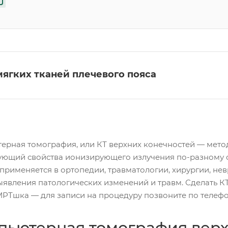
мягких тканей плечевого пояса
ерная томография, или КТ верхних конечностей — метод 
ующий свойства ионизирующего излучения по-разному от
применяется в ортопедии, травматологии, хирургии, нев
ыявления патологических изменений и травм. Сделать К
МРТшка — для записи на процедуру позвоните по телефо
пьютерная томография верх