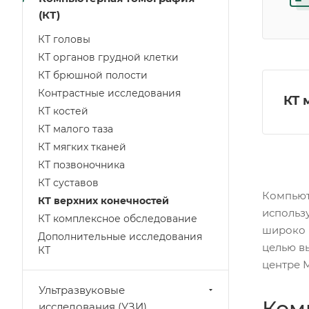
(КТ)
КТ головы
КТ органов грудной клетки
КТ брюшной полости
Контрастные исследования
КТ 
КТ костей
КТ малого таза
КТ мягких тканей
КТ позвоночника
КТ суставов
Компьют
КТ верхних конечностей
использ
КТ комплексное обследование
широко 
Дополнительные исследования
целью в
КТ
центре 
Ультразвуковые
Ком
исследования (УЗИ)