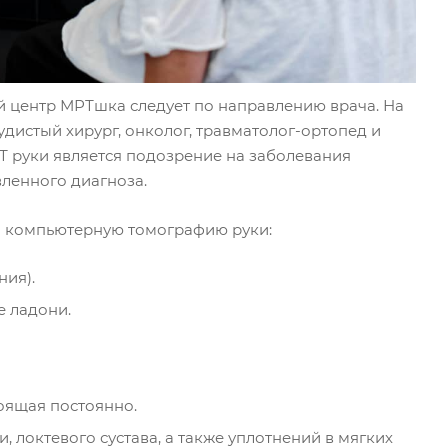
й центр МРТшка следует по направлению врача. На
удистый хирург, онколог, травматолог-ортопед и
Т руки является подозрение на заболевания
вленного диагноза.
а компьютерную томографию руки:
ия).
е ладони.
оящая постоянно.
 локтевого сустава, а также уплотнений в мягких