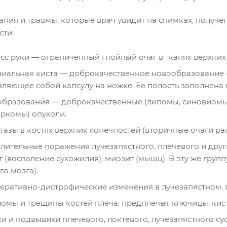
ания и травмы, которые врач увидит на снимках, получ
сти:
сс руки — ограниченный гнойный очаг в тканях верхних
иальная киста — доброкачественное новообразование (о
вляющее собой капсулу на ножке. Ее полость заполнена 
бразования — доброкачественные (липомы, синовиомы),
ркомы) опухоли.
тазы в костях верхних конечностей (вторичные очаги ра
лительные поражения лучезапястного, плечевого и други
 (воспаление сухожилия), миозит (мышц). В эту же груп
го мозга).
еративно-дистрофические изменения в лучезапястном, пл
омы и трещины костей плеча, предплечья, ключицы, кис
и и подвывихи плечевого, локтевого, лучезапястного сус