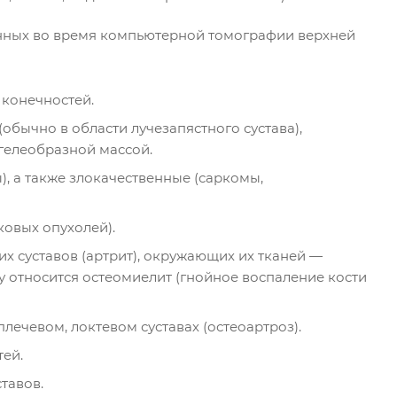
енных во время компьютерной томографии верхней
 конечностей.
бычно в области лучезапястного сустава),
гелеобразной массой.
 а также злокачественные (саркомы,
ковых опухолей).
х суставов (артрит), окружающих их тканей —
пу относится остеомиелит (гнойное воспаление кости
ечевом, локтевом суставах (остеоартроз).
тей.
тавов.