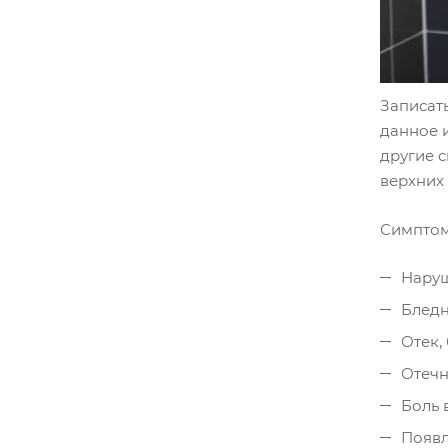
Записат
данное и
другие 
верхних
Симптом
Наруш
Бледн
Отек,
Отечн
Боль 
Появл