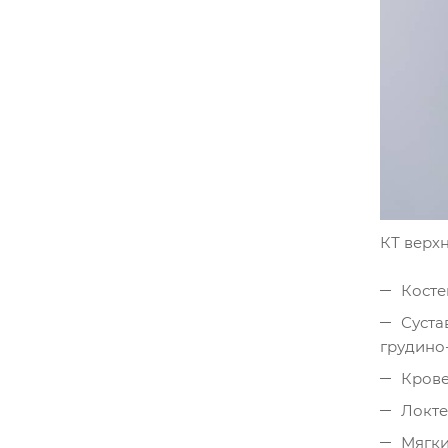
КТ верх
Косте
Суста
грудино
Крове
Локте
Мягки