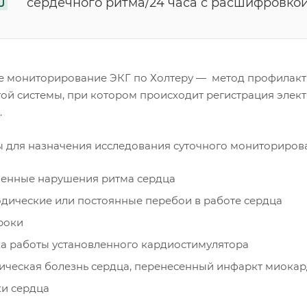
сердечного ритма/24 часа с расшифровко
е мониторирование ЭКГ по Холтеру — метод профилакти
той системы, при котором происходит регистрация элект
.
 для назначения исследования суточного мониторирова
енные нарушения ритма сердца
дические или постоянные перебои в работе сердца
роки
а работы установленного кардиостимулятора
ческая болезнь сердца, перенесенный инфаркт миока
и сердца