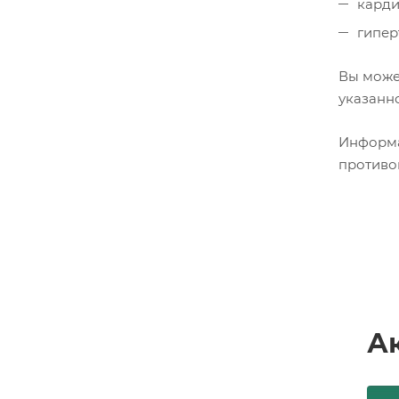
карди
гипер
Вы може
указанно
Информа
противо
А