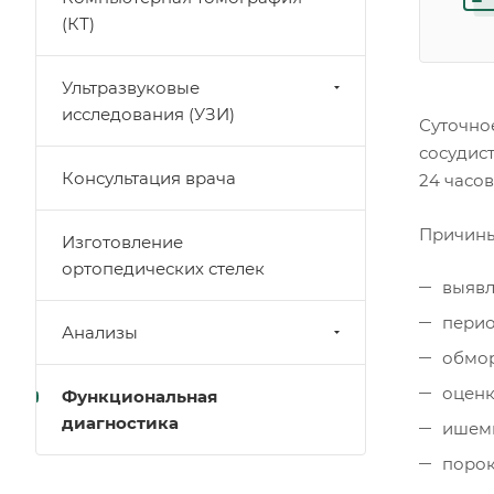
(КТ)
Ультразвуковые
исследования (УЗИ)
Суточно
сосудис
Консультация врача
24 часов
Причины
Изготовление
ортопедических стелек
выявл
перио
Анализы
обмо
оценк
Функциональная
диагностика
ишеми
порок