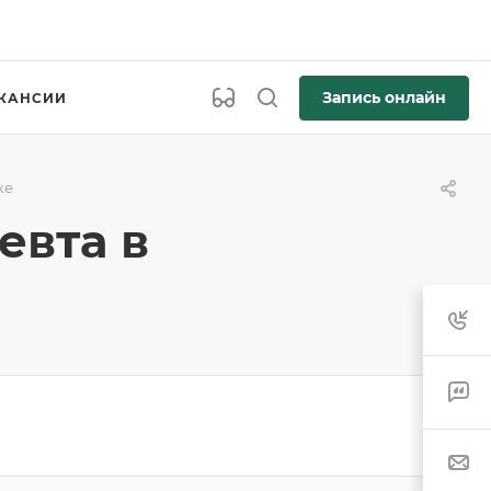
Запись онлайн
КАНСИИ
ке
евта в