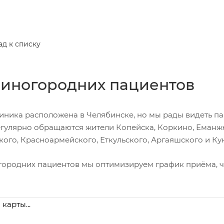
ад к списку
 иногородних пациентов
иника расположена в Челябинске, но мы рады видеть па
егулярно обращаются жители Копейска, Коркино, Еманже
кого, Красноармейского, Еткульского, Аргаяшского и К
городних пациентов мы оптимизируем график приёма, чт
 карты...