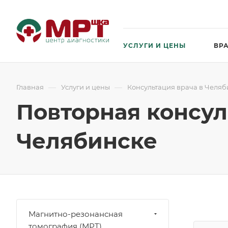
УСЛУГИ И ЦЕНЫ
ВР
—
—
Главная
Услуги и цены
Консультация врача в Челяб
Повторная консул
Челябинске
Магнитно-резонансная
томография (МРТ)