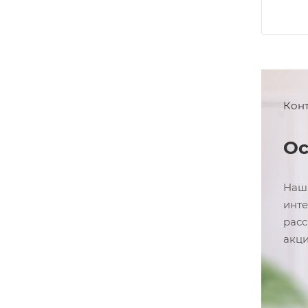
Кон
Ос
Наши
инте
расс
акци