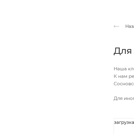
Наз
Для
Наша кл
К нам р
Сосновс
Для ино
загрузка