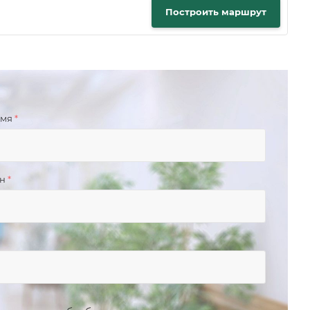
Построить маршрут
имя
*
он
*