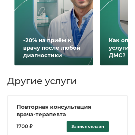
-20% на приём к
Как опл
врачу после любой
услуги 
диагностики
ДМС?
Другие услуги
Повторная консультация
врача-терапевта
1700 ₽
Запись онлайн