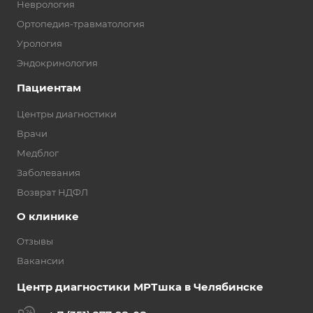
Неврология
Ортопедия-травматология
Урология
Эндокринология
Пациентам
Центры диагностики
Врачи
Медблог
Заболевания
Возврат НДФЛ
О клинике
Отзывы
Вакансии
Центр диагностики МРТшка в Челябинске