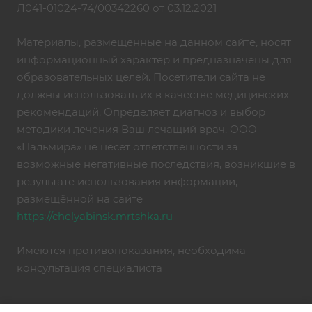
Л041-01024-74/00342260 от 03.12.2021
Материалы, размещенные на данном сайте, носят
информационный характер и предназначены для
образовательных целей. Посетители сайта не
должны использовать их в качестве медицинских
рекомендаций. Определяет диагноз и выбор
методики лечения Ваш лечащий врач. ООО
«Пальмира» не несет ответственности за
возможные негативные последствия, возникшие в
результате использования информации,
размещённой на сайте
https://chelyabinsk.mrtshka.ru
Имеются противопоказания, необходима
консультация специалиста