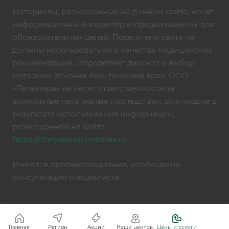
Материалы, размещенные на данном сайте, носят
информационный характер и предназначены для
образовательных целей. Посетители сайта не
должны использовать их в качестве медицинских
рекомендаций. Определяет диагноз и выбор
методики лечения Ваш лечащий врач. ООО
«Пальмира» не несет ответственности за
возможные негативные последствия, возникшие в
результате использования информации,
размещённой на сайте
https://chelyabinsk.mrtshka.ru
Имеются противопоказания, необходима
консультация специалиста
Главная
Регион
Акции
Наши центры
Цены и услуги