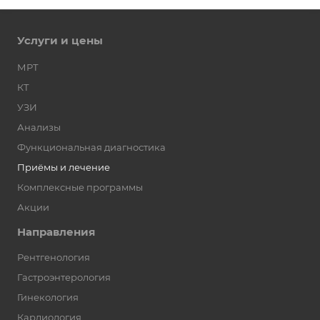
Услуги и цены
МРТ
КТ
УЗИ
Анализы
Функциональная диагностика
Приёмы и лечение
Комплексные программы
Акции
Направления
Рентгенология
Гастроэнтерология
Гинекология
Кардиология