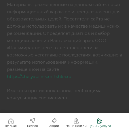
Материалы, размещенные на данном сайте, носят
информационный характер и предназначены для
образовательных целей. Посетители сайта не
должны использовать их в качестве медицинских
рекомендаций. Определяет диагноз и выбор
методики лечения Ваш лечащий врач. ООО
«Пальмира» не несет ответственности за
возможные негативные последствия, возникшие в
результате использования информации,
размещённой на сайте
https://chelyabinsk.mrtshka.ru
Имеются противопоказания, необходима
консультация специалиста
Главная
Регион
Акции
Наши центры
Цены и услуги