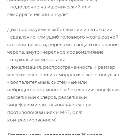
- подозрение на ишемический или
геморрагический инсульт
Диагностируемые заболевания и патологии:
- сдавление или ушиб головного мозга разной
степени тяжести, переломы свода и основания
черепа, внутричерепное кровоизлияние
- опухоль или метастазы
- локализация, распространенность и размер
ишемического или геморрагического инсульта
- воспалительные, системные или
нейродегенеративные заболевания: энцефалит,
рассеянный склероз, рассеянный
энцефаломиелит (выполняется при
противопоказаниях к МРТ, с в/в
контрастированием)
Длительность исследования: 15 минут.