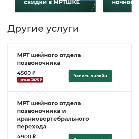
скидки в МРТШКЕ
ночное 
Другие услуги
МРТ шейного отдела
позвоночника
4500 ₽
Запись онлайн
ночью 3825 ₽
МРТ шейного отдела
позвоночника и
краниовертебрального
перехода
4900 ₽