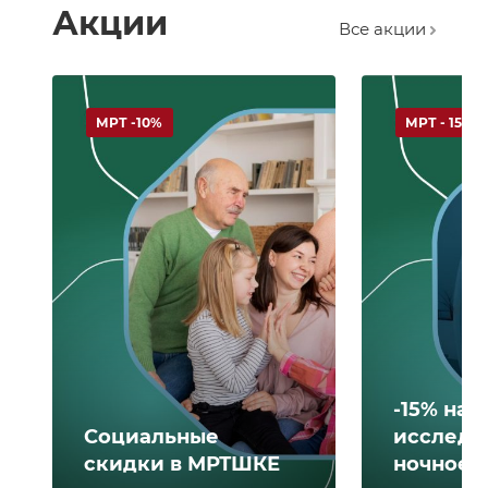
Акции
Все акции
МРТ -10%
МРТ - 15%
-15% на 
Социальные
исследо
скидки в МРТШКЕ
ночное 