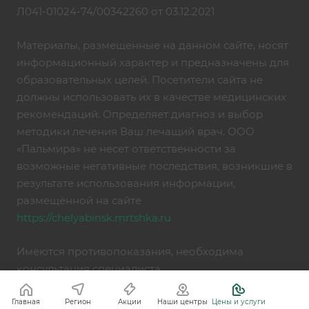
Л041-01024-74/00342260 от 03.12.2021
Материалы, размещенные на данном сайте, носят
информационный характер и предназначены для
образовательных целей. Посетители сайта не
должны использовать их в качестве медицинских
рекомендаций. Определяет диагноз и выбор
методики лечения Ваш лечащий врач. ООО
«Пальмира» не несет ответственности за
возможные негативные последствия, возникшие в
результате использования информации,
размещённой на сайте
https://chelyabinsk.mrtshka.ru
Имеются противопоказания, необходима
консультация специалиста
Главная
Регион
Акции
Наши центры
Цены и услуги