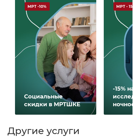
МРТ -10%
МРТ - 15%
-15% на 
Социальные
исследо
скидки в МРТШКЕ
ночное 
Другие услуги