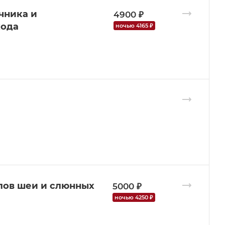
чника и
4900 ₽
хода
ночью 4165 ₽
лов шеи и слюнных
5000 ₽
ночью 4250 ₽