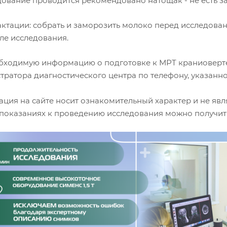
едование проводится рекомендовано натощак - не есть з
лактации: собрать и заморозить молоко перед исследова
ле исследования.
бходимую информацию о подготовке к МРТ краниоверте
ратора диагностического центра по телефону, указанно
ция на сайте носит ознакомительный характер и не явл
показаниях к проведению исследования можно получить 