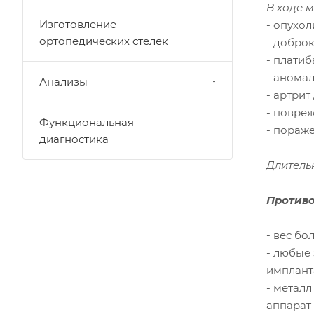
В ходе 
Изготовление
- опухол
ортопедических стелек
- добро
- плати
- анома
Анализы
- артрит
- повреж
Функциональная
- пораже
диагностика
Длительн
Противо
- вес бол
- любые
имплант
- металл
аппарат 