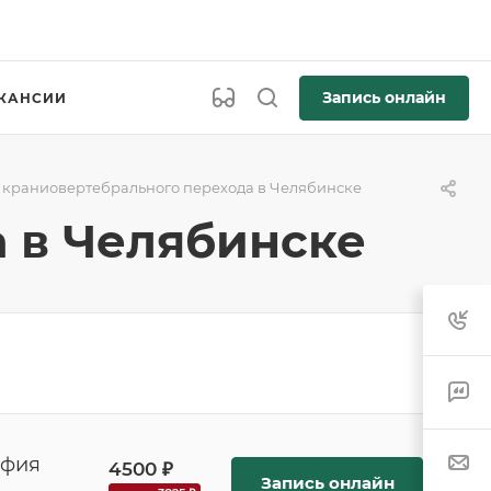
Запись онлайн
КАНСИИ
 краниовертебрального перехода в Челябинске
 в Челябинске
афия
4500 ₽
Запись онлайн