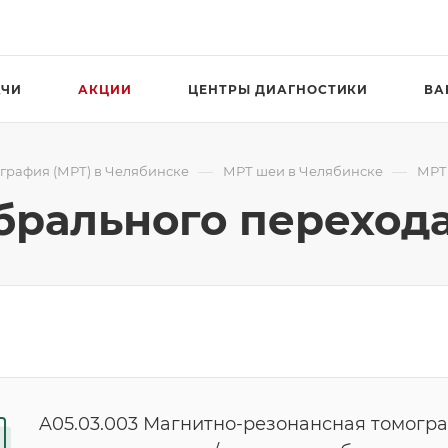
АЧИ
АКЦИИ
ЦЕНТРЫ ДИАГНОСТИКИ
ВА
—
—
графия (МРТ) в Челябинске
МРТ шеи в Челябинске
МРТ
брального перехода
A05.03.003 Магнитно-резонансная томогр