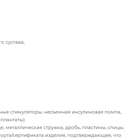
о сустава,
вные стимуляторы, несъемная инсулиновая помпа,
мплантаты)
це, металлическая стружка, дробь, пластины, спицы,
спорта/сертификата изделия, подтверждающее, что