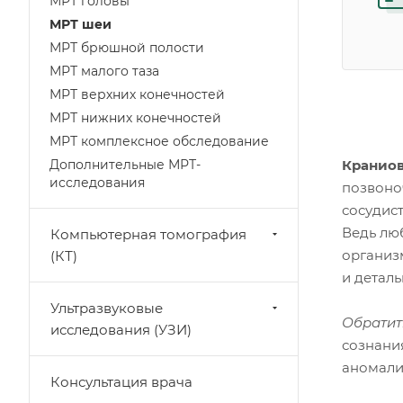
МРТ головы
МРТ шеи
МРТ брюшной полости
МРТ малого таза
МРТ верхних конечностей
МРТ нижних конечностей
МРТ комплексное обследование
Кранио
Дополнительные МРТ-
исследования
позвоно
сосудис
Ведь лю
Компьютерная томография
организ
(КТ)
и детал
Ультразвуковые
Обратит
исследования (УЗИ)
сознани
аномали
Консультация врача