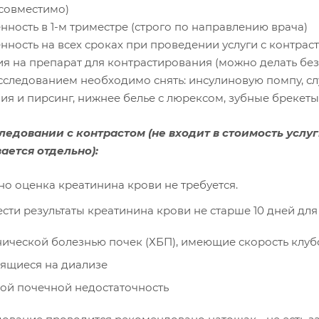
совместимо)
нность в 1-м триместре (строго по направлению врача)
енность на всех сроках при проведении услуги с контра
ия на препарат для контрастирования (можно делать без
сследованием необходимо снять: инсулиновую помпу, слу
я и пирсинг, нижнее белье с люрексом, зубные брекеты,
ледовании с контрастом
(не входит в стоимость усл
ается отдельно):
о оценка креатинина крови не требуется.
сти результаты креатинина крови не старше 10 дней для
нической болезнью почек (ХБП), имеющие скорость клу
ящиеся на диализе
рой почечной недостаточность