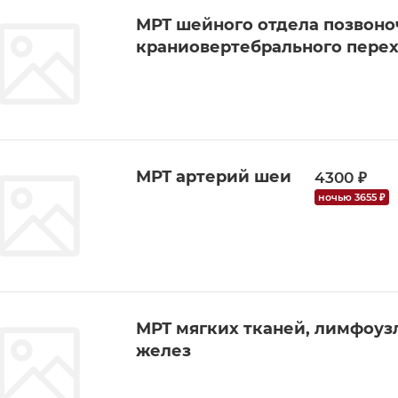
МРТ шейного отдела позвоно
краниовертебрального пере
МРТ артерий шеи
4300 ₽
ночью 3655 ₽
МРТ мягких тканей, лимфоуз
желез