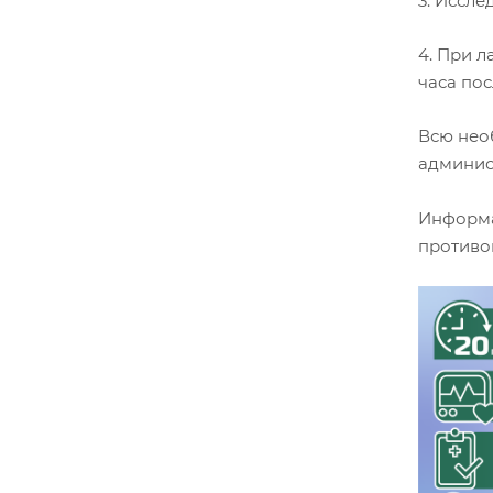
3. Иссл
4. При 
часа пос
Всю нео
админист
Информа
противо