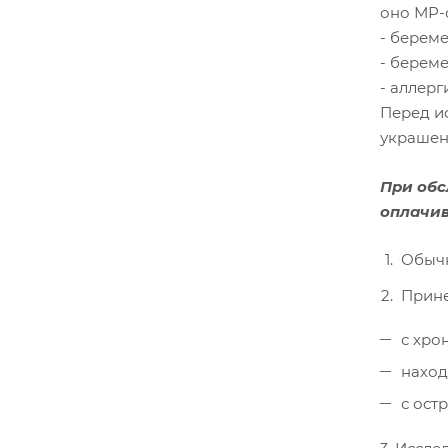
оно МР-
- береме
- берем
- аллерг
Перед и
украшени
При обс
оплачив
Обычн
Прине
с хро
наход
с ост