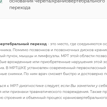
основания черепа/краниовертебрального
перехода
вертебральный переход
- это место, где соединяются 
чника. Помимо позвонков и позвоночных дисков крани
тый пучок, мышцы и лимфоузлы. МРТ этой области позвол
бые врожденные или приобретенные нарушения этой зон
ма. В МРТШКЕ установлен современный первоклассный а
ьные снимки. По ним врач сможет быстро и достоверно п
ься к МРТ-диагностике следует, если Вы заметили у се
я или признаки травматического повреждения. Также п
ю строения и объемный процесс краниовертебрального