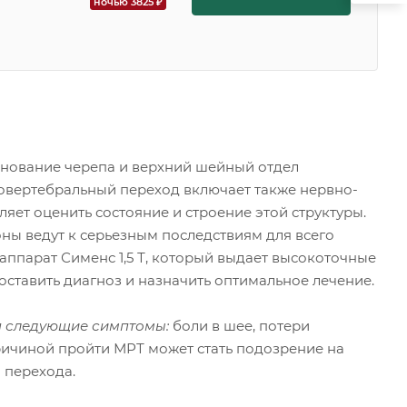
ночью 3825 ₽
основание черепа и верхний шейный отдел
овертебральный переход включает также нервно-
яет оценить состояние и строение этой структуры.
ы ведут к серьезным последствиям для всего
ппарат Сименс 1,5 Т, который выдает высокоточные
оставить диагноз и назначить оптимальное лечение.
бя следующие симптомы:
боли в шее, потери
ричиной пройти МРТ может стать подозрение на
 перехода.