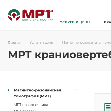
УСЛУГИ И ЦЕНЫ
ВР
—
—
Главная
Услуги и цены
Магнитно-резонансная томо
МРТ краниоверте
Магнитно-резонансная
томография (МРТ)
МРТ позвоночника