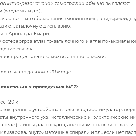
магнитно-резонансной томографии обычно выявляют:
и (хордомы и др.),
качественные образования (менингиомы, эпидермоиды),
базию, затылочную дисплазию,
лию Арнольда-Киари,
 / остеоартроз атланто-затылочного и атланто-аксиальног
дение связок,
ние продолговатого мозга, спинного мозга.
ость исследования: 20 минут.
показания к проведению МРТ:
ее 120 кг
 электронные устройства в теле (кардиостимулятор, нер
аты внутреннего уха, металлические и электрические и
 в теле (клипсы для сосудов, аневризм, осколки в глазни
Илизарова, внутриматочные спирали и т.д., если нет па