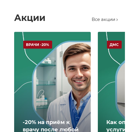
Акции
Все акции
ВРАЧИ -20%
ДМС
-20% на приём к
Как опл
врачу после любой
услуги 