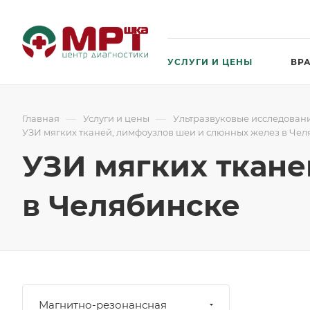
УСЛУГИ И ЦЕНЫ
ВР
—
—
Главная
Услуги и цены
Ультразвуковые исследовани
УЗИ мягких тканей, лимфоузлов шеи и слюнных желез в Че
УЗИ мягких ткан
в Челябинске
Магнитно-резонансная