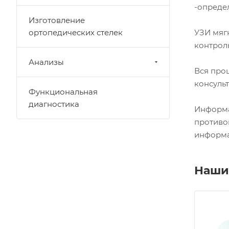
-опреде
Изготовление
УЗИ мяг
ортопедических стелек
контрол
Анализы
Вся проц
консуль
Функциональная
диагностика
Информа
противо
информа
Наши