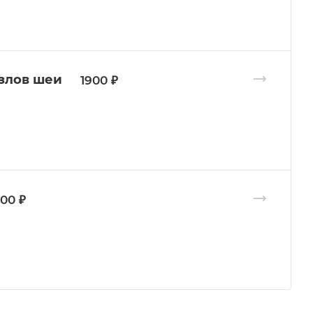
злов шеи
1900 ₽
300 ₽