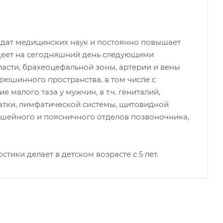
идат медицинских наук и постоянно повышает
еет на сегодняшний день следующими
ласти, брахеоцефальной зоны, артерии и вены
рюшинного пространства, в том числе с
малого таза у мужчин, в т.ч. гениталий,
тки, лимфатической системы, щитовидной
е шейного и поясничного отделов позвоночника,
тики делает в детском возрасте с 5 лет.