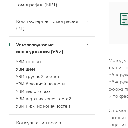
томография (МРТ)
Компьютерная томография
(КТ)
Ультразвуковые
исследования (УЗИ)
Метод у
УЗИ головы
ткани о
УЗИ шеи
обнаруж
УЗИ грудной клетки
обнаруж
УЗИ брюшной полости
сухожил
УЗИ малого таза
и покрас
УЗИ верхних конечностей
УЗИ нижних конечностей
С помощ
-выявит
Консультация врача
-оценить