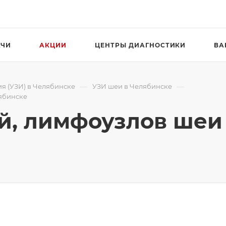
АЧИ
АКЦИИ
ЦЕНТРЫ ДИАГНОСТИКИ
ВА
—
—
я (УЗИ) в Челябинске
УЗИ шеи в Челябинске
лябинске
ей, лимфоузлов шеи