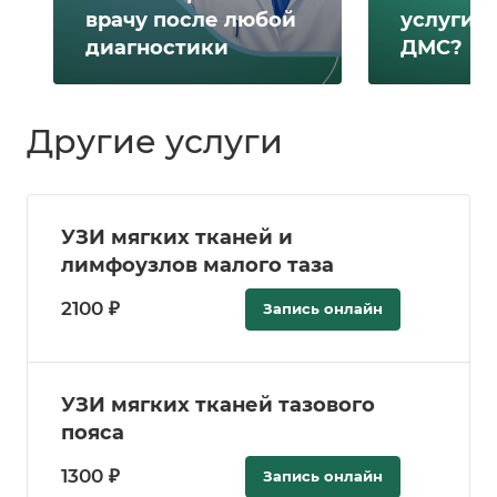
врачу после любой
услуги 
диагностики
ДМС?
Другие услуги
УЗИ мягких тканей и
лимфоузлов малого таза
2100 ₽
Запись онлайн
УЗИ мягких тканей тазового
пояса
1300 ₽
Запись онлайн