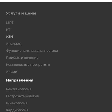
Услуги и цены
МРТ
КТ
УЗИ
Анализы
Функциональная диагностика
Приёмы и лечение
Комплексные программы
Акции
Направления
Рентгенология
Гастроэнтерология
Гинекология
Кардиология