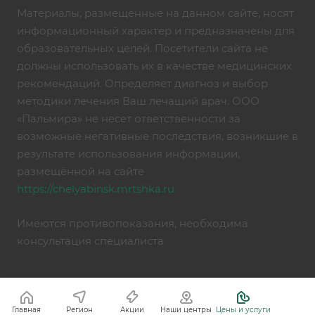
Материалы, размещенные на данном сайте, носят
информационный характер и предназначены для
образовательных целей. Посетители сайта не
должны использовать их в качестве медицинских
рекомендаций. Определяет диагноз и выбор
методики лечения Ваш лечащий врач. ООО
«Пальмира» не несет ответственности за
возможные негативные последствия, возникшие в
результате использования информации,
размещённой на сайте
https://chelyabinsk.mrtshka.ru
Имеются противопоказания, необходима
консультация специалиста
Главная
Регион
Акции
Наши центры
Цены и услуги