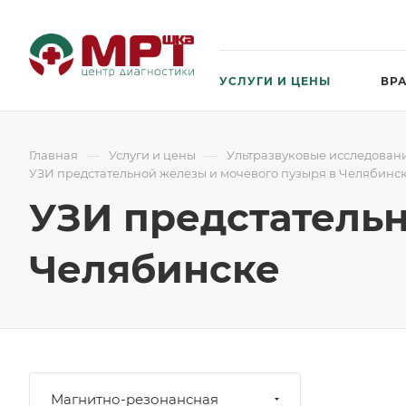
УСЛУГИ И ЦЕНЫ
ВР
—
—
Главная
Услуги и цены
Ультразвуковые исследовани
УЗИ предстательной железы и мочевого пузыря в Челябинс
УЗИ предстательн
Челябинске
Магнитно-резонансная