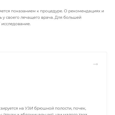
яется показанием к процедуре. О рекомендациях и
 у своего лечащего врача. Для большей
 исследование.
зируется на УЗИ брюшной полости, почек,
 (трузи и абдоминальная), узи малого таза