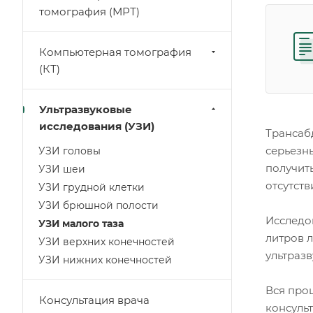
томография (МРТ)
Компьютерная томография
(КТ)
Ультразвуковые
исследования (УЗИ)
Трансаб
серьезн
УЗИ головы
получит
УЗИ шеи
отсутств
УЗИ грудной клетки
УЗИ брюшной полости
Исследо
УЗИ малого таза
литров 
УЗИ верхних конечностей
ультраз
УЗИ нижних конечностей
Вся проц
Консультация врача
консуль