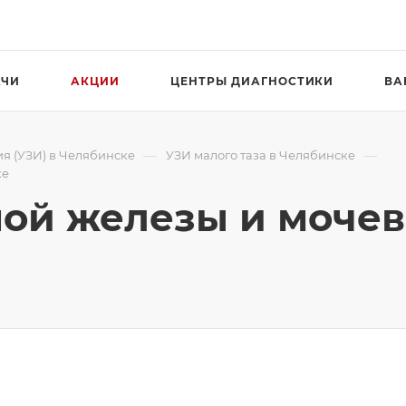
АЧИ
АКЦИИ
ЦЕНТРЫ ДИАГНОСТИКИ
ВА
—
—
я (УЗИ) в Челябинске
УЗИ малого таза в Челябинске
ке
ой железы и мочев