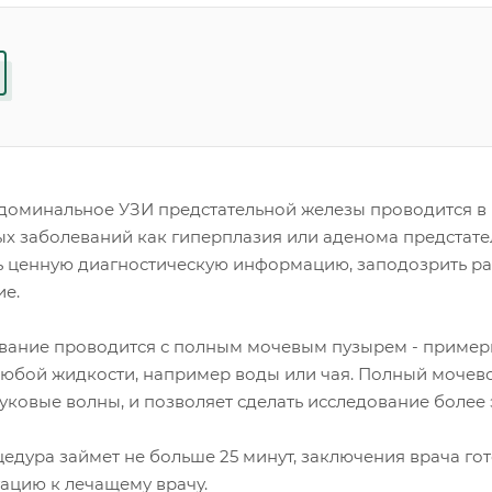
доминальное УЗИ предстательной железы проводится в 
ых заболеваний как гиперплазия или аденома предстател
ь ценную диагностическую информацию, заподозрить ра
ие.
вание проводится с полным мочевым пузырем - примерно
любой жидкости, например воды или чая. Полный мочев
вуковые волны, и позволяет сделать исследование боле
едура займет не больше 25 минут, заключения врача гот
тацию к лечащему врачу.