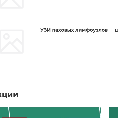
УЗИ паховых лимфоузлов
1
кции