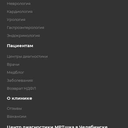
Неврология
Кардиология
Урология
Гастроэнтерология
Эндокринология
Пациентам
Центры диагностики
Врачи
Медблог
Заболевания
Возврат НДФЛ
О клинике
Отзывы
Вакансии
Центр диагностики МРТшка в Челябинске