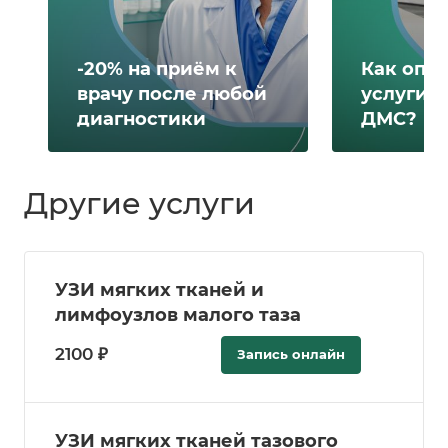
-20% на приём к
Как опл
врачу после любой
услуги 
диагностики
ДМС?
Другие услуги
УЗИ мягких тканей и
лимфоузлов малого таза
2100 ₽
Запись онлайн
УЗИ мягких тканей тазового