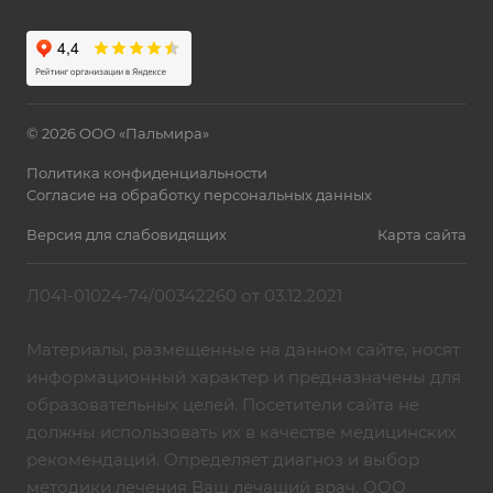
© 2026 ООО «Пальмира»
Политика конфиденциальности
Согласие на обработку персональных данных
Версия для слабовидящих
Карта сайта
Л041-01024-74/00342260 от 03.12.2021
Материалы, размещенные на данном сайте, носят
информационный характер и предназначены для
образовательных целей. Посетители сайта не
должны использовать их в качестве медицинских
рекомендаций. Определяет диагноз и выбор
методики лечения Ваш лечащий врач. ООО