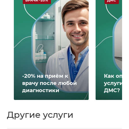
ВРАЧИ -20%
ДМС
-20% на приём к
Как опл
врачу после любой
услуги 
диагностики
ДМС?
Другие услуги